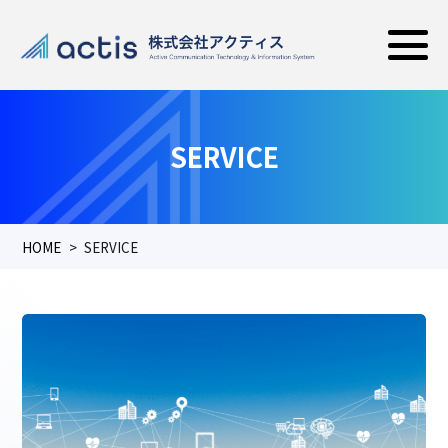
SERVICE
HOME
SERVICE
サ
ー
ビ
ス
TOP